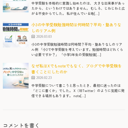
中学受験を本格的に意識し始めたのは、 大きな出来事があっ
たから、というわけではありません。 むしろ、じわじわと広
がる不安からでした。 私が住んでいる地[…]
小3の中学受験勉強時間は何時間？平均・塾ありな
しのリアル例
2026.03.03
小3の中学受験勉強時間は何時間？平均・塾ありなしのリア
ル例 「小3で中学受験を考えています。勉強時間はどれくら
い必要ですか？」 「小学3年生の受験勉強[…]
なぜ私はXでもnoteでもなく、ブログで中学受験を
書くことにしたのか
2026.02.23
中学受験について書こうと思ったとき、最初に迷ったのは
「どこに書くか」でした。 X（旧Twitter）のように気軽に発
信できる場所もあります。 note[…]
コメントを書く