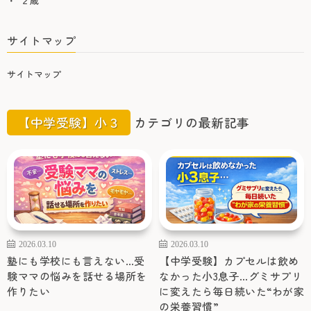
２歳
サイトマップ
サイトマップ
【中学受験】小３
カテゴリの最新記事
2026.03.10
2026.03.10
塾にも学校にも言えない…受
【中学受験】カプセルは飲め
験ママの悩みを話せる場所を
なかった小3息子…グミサプリ
作りたい
に変えたら毎日続いた“わが家
の栄養習慣”