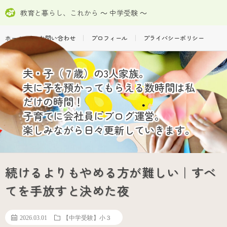
教育と暮らし、これから ～ 中学受験 ～
ホーム
お問い合わせ
プロフィール
プライバシーポリシー
夫・子（７歳）の3人家族。
夫に子を預かってもらえる数時間は私
だけの時間！
子育てに会社員にブログ運営。
楽しみながら日々更新していきます。
続けるよりもやめる方が難しい｜すべ
てを手放すと決めた夜
2026.03.01
【中学受験】小３