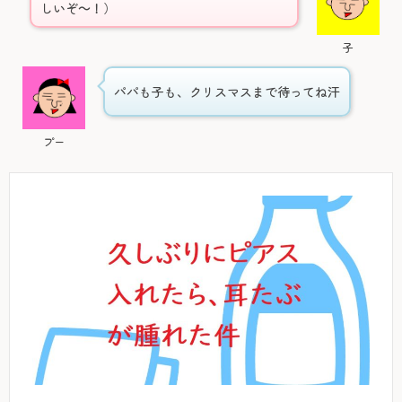
しいぞ～！）
子
パパも子も、クリスマスまで待ってね汗
プー