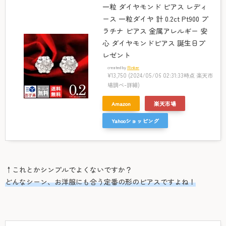
一粒 ダイヤモンド ピアス レディ
ース 一粒ダイヤ 計 0.2ct Pt900 プ
ラチナ ピアス 金属アレルギー 安
心 ダイヤモンドピアス 誕生日プ
レゼント
created by
Rinker
¥13,750
(2024/05/06 02:31:33時点 楽天市
場調べ-
詳細)
Amazon
楽天市場
Yahooショッピング
↑これとかシンプルでよくないですか？
どんなシーン、お洋服にも合う定番の形のピアスですよね！