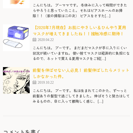
こんにちは。 プーママです。 冬休みに入って時間ができた
らやろうと思っていたこと。 それはピアスホールのお掃
除！！（家の掃除は二の次） ピアスをさすた[…]
【2020年7月現在】お肌にやさしい＆ひんやり夏用
マスクが増えてきましたね！！接触冷感に期待！
2020.04.22
こんにちは。 プーです。 まだまだマスクが手に入りにくい
状況が続いていますね。 使い捨てマスクは経済的に負担にな
るので、ネットで買える夏用マスクをご紹[…]
前髪を伸ばせない人必見！ 前髪伸ばしたらメリット
しかなかった件。
2019.10.22
こんにちは。 プーです。 私は生まれてこのかた、ず～っと
前髪ありの髪型で過ごしてきました。 伸ばそうと努力はして
みるものの、目に入って鬱陶しく感じ、 […]
コメントを書く