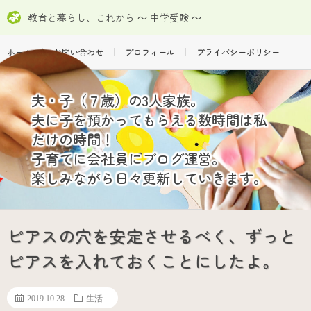
教育と暮らし、これから ～ 中学受験 ～
ホーム
お問い合わせ
プロフィール
プライバシーポリシー
夫・子（７歳）の3人家族。
夫に子を預かってもらえる数時間は私
だけの時間！
子育てに会社員にブログ運営。
楽しみながら日々更新していきます。
ピアスの穴を安定させるべく、ずっと
ピアスを入れておくことにしたよ。
2019.10.28
生活