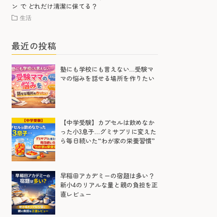
ン で どれだけ清潔に保てる？
生活
最近の投稿
塾にも学校にも言えない…受験マ
マの悩みを話せる場所を作りたい
【中学受験】カプセルは飲めなか
った小3息子…グミサプリに変えた
ら毎日続いた“わが家の栄養習慣”
早稲田アカデミーの宿題は多い？
新小4のリアルな量と親の負担を正
直レビュー