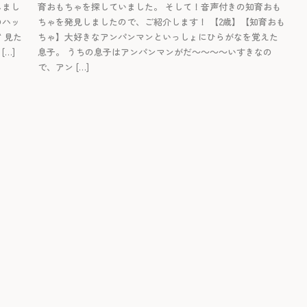
しまし
育おもちゃを探していました。 そして！音声付きの知育おも
のハッ
ちゃを発見しましたので、ご紹介します！ 【2歳】【知育おも
↑見た
ちゃ】大好きなアンパンマンといっしょにひらがなを覚えた
…]
息子。 うちの息子はアンパンマンがだ～～～～いすきなの
で、アン […]