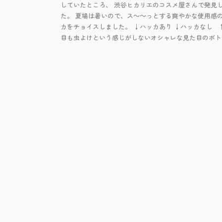
していたところ、 渋谷ヒカリエのコスメ屋さんで発見
た。 夏場は暑いので、ス～～っとする爽やかな使用感
カをチョイスしました。 ↓ハッカあり ↓ハッカなし 
目も虫よけという感じがしないオシャレな見た目のボト [