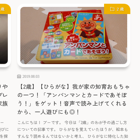
２歳
２歳
2019.08.03
りや
【2歳】【ひらがな】我が家の知育おもちゃ
プレ
の一つ！「アンパンマンとカードであそぼ
家族
う！」をゲット！音声で読み上げてくれる
から、一人遊びにも◎！
レー
こんにちは！ プーです。 今日は「2歳」のわが子の過ごし方
遊びに
についての記事です。 ひらがなを覚えていたほうが、絵本も
を探
すんなり読めるんではないかと考え、 ひらがなに特化した知